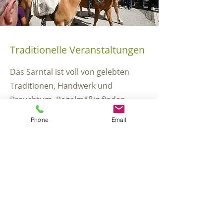
Traditionelle Veranstaltungen
Das Sarntal ist voll von gelebten
Traditionen, Handwerk und
Brauchtum. Regelmäßig finden
Events und Veranstaltungen statt, an
Phone
Email
denen ihr herzlich eingeladen seid:
Von kirchlichen Prozessionen, zum
Sarner Kirchtag oder den langen
Einkaufsabenden bis hin zum
Weihnachtsmarkt mit dem uralten
Brauch des Klöckelns in der
Adventszeit. Natürlich erwarten euch