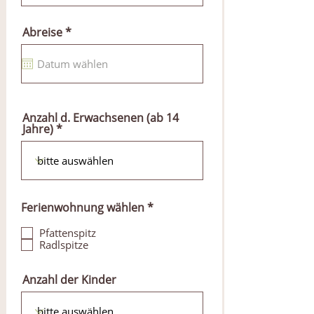
r
e
r
Abreise
*
d
e
q
u
i
r
e
d
Anzahl d. Erwachsenen (ab 14
Jahre)
P
Ferienwohnung wählen
*
f
l
Pfattenspitz
i
Radlspitze
c
h
t
Anzahl der Kinder
f
e
l