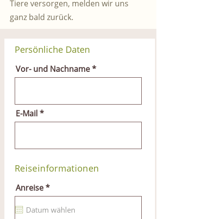
Tiere versorgen, melden wir uns
ganz bald zurück.
Persönliche Daten
Vor- und Nachname
E-Mail
Reiseinformationen
r
Anreise
*
e
q
u
i