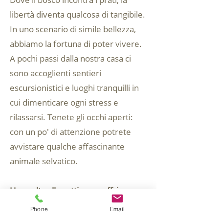
libertà diventa qualcosa di tangibile.
In uno scenario di simile bellezza,
abbiamo la fortuna di poter vivere.
A pochi passi dalla nostra casa ci
sono accoglienti sentieri
escursionistici e luoghi tranquilli in
cui dimenticare ogni stress e
rilassarsi. Tenete gli occhi aperti:
con un po' di attenzione potrete
avvistare qualche affascinante
animale selvatico.
Una volta alla settimana offriamo
un'escursione guidata ai malghe
Phone
Email